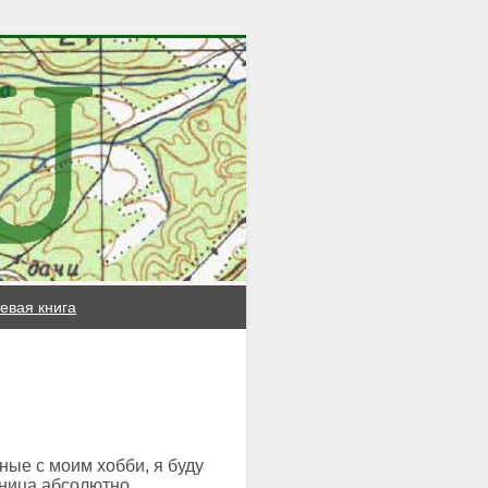
евая книга
ые с моим хобби, я буду
аница абсолютно