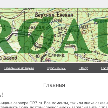
Реальные истории
Публикации
Юмор
Гост
Главная
ь!
ана сервере QRZ.ru. Все моменты, так или иначе связанн
кладывать сюда, поэтому периодически заглядывайте. Стр