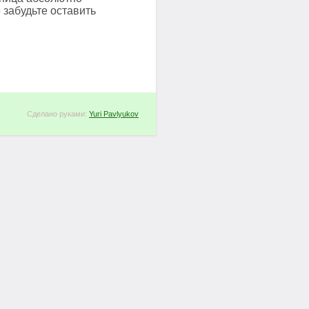
 забудьте оставить
Сделано руками:
Yuri Pavlyukov